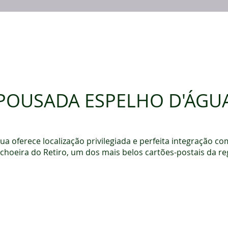
Infraestrutura
Ações Sócio Culturais
GonçalvesTur
POUSADA ESPELHO D'ÁGU
a oferece localização privilegiada e perfeita integração co
choeira do Retiro, um dos mais belos cartões-postais da re