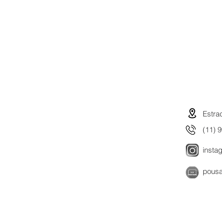
Estra
(11) 
insta
pous