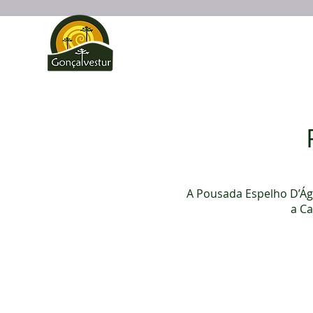
Início
Gonçalves
A Pousada Espelho D’Águ
a Ca