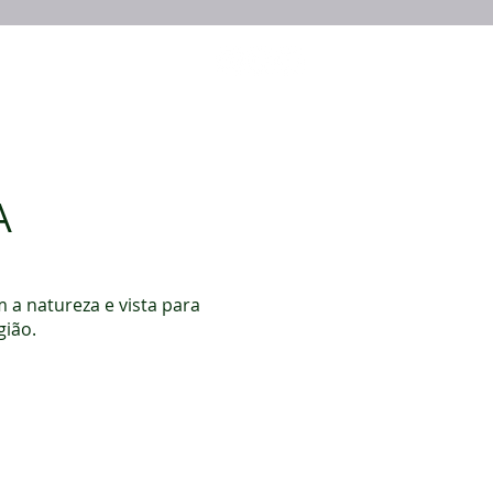
Blog
Contato
A
m a natureza e vista para
gião.