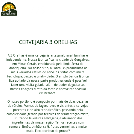
CERVEJARIA 3 ORELHAS
A 3 Orelhas é uma cervejaria artesanal, rural, familiar e
independente. Nossa fábrica fica na cidade de Gonçalves,
em Minas Gerais, emoldurada pela linda Serra da
Mantiqueira. No nosso sítio, o Santa Fé, produzimos os
mais variados estilos de cervejas, feitas com muita
tecnologia, paixão e criatividade. O amplo bar da fábrica
fica ao lado da nossa parte produtiva, onde é possível
fazer uma visita guiada, além de poder degustar as
nossas criações direto da fonte e aproveitar o visual
exuberante.
O nosso portfólio é composto por mais de duas dezenas
de rótulos. Vamos de lagers leves e viciantes a cervejas
potentes e de alto teor alcoólico, passando pela
complexidade gerada por técnicas de fermentação mista,
utilizando leveduras selvagens, e abusando dos
ingredientes da nossa região. Temos receitas com
cenoura, limão, pinhão, café, frutas vermelhas e muito
mais. Ficou curioso de provar?