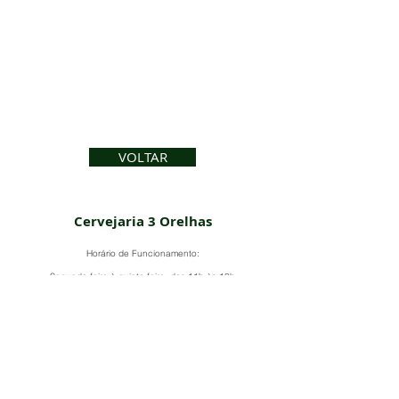
VOLTAR
Cervejaria 3 Orelhas
Horário de Funcionamento:
Segunda-feira à quinta-feira: das 11h às 18h
Sexta-feira e sábado: das 11h às 20h
Domingo: das 11h às 18h
Estrada de São Sebastião das 3 Orelhas, KM
5, Sítio Santa Fé - Gonçalves-MG